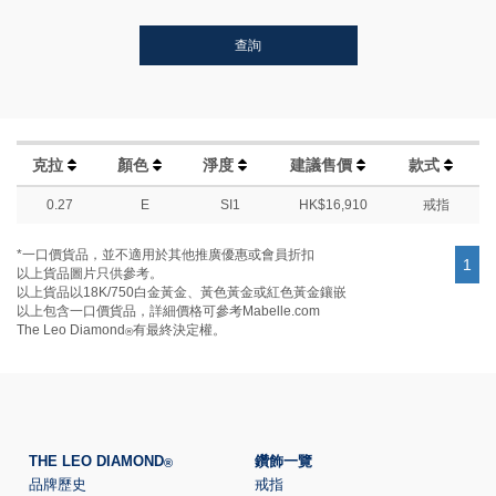
查詢
克拉
顏色
淨度
建議售價
款式
0.27
E
SI1
HK$16,910
戒指
*一口價貨品，並不適用於其他推廣優惠或會員折扣
1
以上貨品圖片只供參考。
以上貨品以18K/750白金黃金、黃色黃金或紅色黃金鑲嵌
以上包含一口價貨品，詳細價格可參考Mabelle.com
The Leo Diamond
有最終決定權。
®
THE LEO DIAMOND
鑽飾一覽
®
品牌歷史
戒指