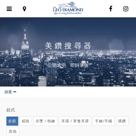
Toggle
navigation
美鑽搜尋器
公開透明 即時掌握
篩選
款式
全部
戒指
吊墜 / 頸鍊
耳環 / 單隻耳環
手鍊/手鐲
裸鑽
其他