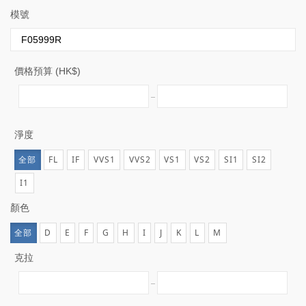
模號
價格預算 (HK$)
淨度
全部
FL
IF
VVS1
VVS2
VS1
VS2
SI1
SI2
I1
顏色
全部
D
E
F
G
H
I
J
K
L
M
克拉