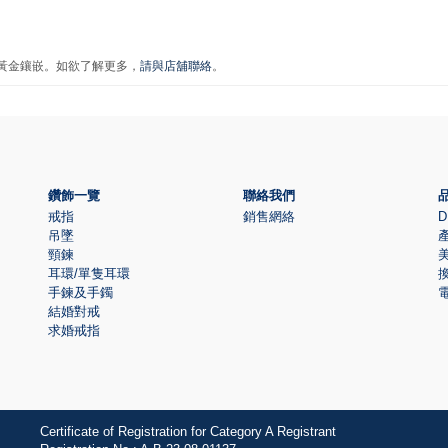
金黃金鑲嵌。如欲了解更多，
請與店舖聯絡
。
鑽飾一覽
聯絡我們
戒指
銷售網絡
D
吊墜
頸鍊
耳環/單隻耳環
手鍊及手鐲
結婚對戒
求婚戒指
Certificate of Registration for Category A Registrant