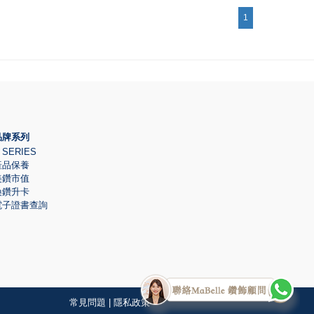
1
品牌系列
 SERIES
產品保養
美鑽市值
換鑽升卡
電子證書查詢
常見問題
|
隱私政策