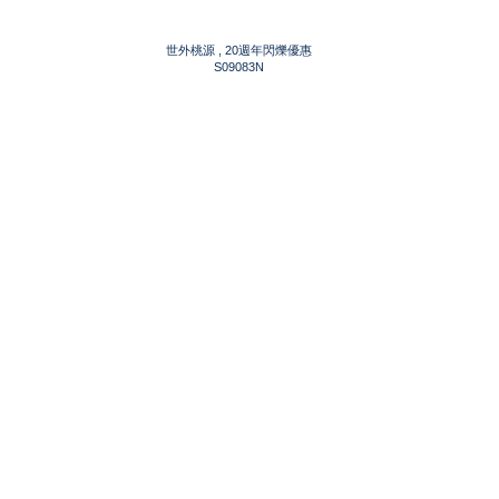
世外桃源 , 20週年閃爍優惠
S09083N