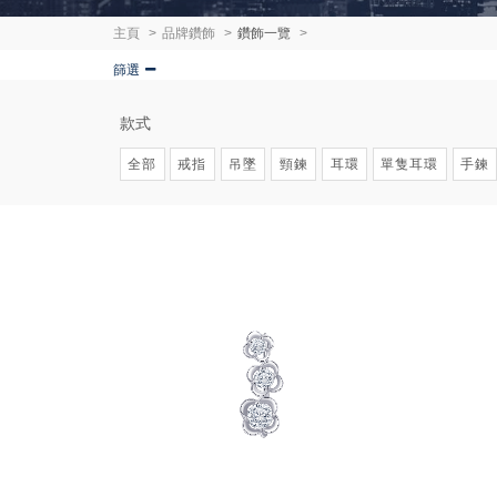
主頁
品牌鑽飾
鑽飾一覽
篩選
款式
全部
戒指
吊墜
頸鍊
耳環
單隻耳環
手鍊