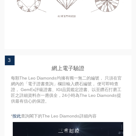
3
網上電子驗證
每顆The Leo Diamond
均擁有獨一無二的編號， 只須在官
®
網內的「電子證書查詢」欄目輸入鑽石編號， 便可即時查
證， GemEx評級證書、IGI品質鑑定證書、以至鑽石打磨工
匠之詳細資料亦一應俱全，24小時為The Leo Diamond
提
®
供最有信心的保證。
*
按此
查詢閣下的The Leo Diamond
詳細內容
®