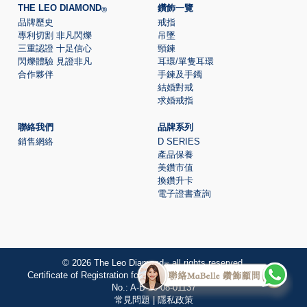
THE LEO DIAMOND
鑽飾一覽
®
品牌歷史
戒指
專利切割 非凡閃爍
吊墜
三重認證 十足信心
頸鍊
閃爍體驗 見證非凡
耳環/單隻耳環
合作夥伴
手鍊及手鐲
結婚對戒
求婚戒指
聯絡我們
品牌系列
銷售網絡
D SERIES
產品保養
美鑽市值
換鑽升卡
電子證書查詢
© 2026 The Leo Diamond
all rights reserved.
®
Certificate of Registration for Category A Registrant Registration
No.:
A-B-23-08-01137
常見問題
|
隱私政策