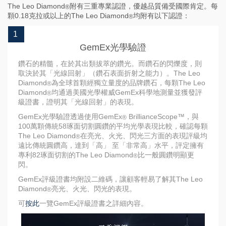
The Leo Diamond
附有三重專業認證，優越品質備受國際肯定。每
®
顆0.18克拉或以上的The Leo Diamond
均附有以下認證：
®
1
GemEx光學驗證
鑽石的精髓，在於其出類拔萃的鑽光。而鑽石的閃爍度，則
取決於其「光線回射」（鑽石表面折射之能力）。The Leo
Diamond
為全球首顆經獨立量度的品牌鑽石，每顆The Leo
®
Diamond
均通過美國光學權威GemEx科學地測量並獲發評
®
級證書，證明其「光線回射」的表現。
GemEx光學驗證透過使用GemEx
BrillianceScope™，與
®
100萬顆傳統58琢面切割圓鑽的平均光學表現比較，確認每顆
The Leo Diamond
在亮光、火光、閃光三方面的表現評級均
®
遠比傳統圓鑽高，達到「高」 至「非常高」水平，評定擁有
專利82琢面切割的The Leo Diamond
比一般圓鑽明顯更
®
閃。
GemEx評級證書均附設二維碼，讓顧客輕易了解其The Leo
Diamond
亮光、火光、閃光的表現。
®
可
按此
一覽GemEx評級證書之詳細內容。