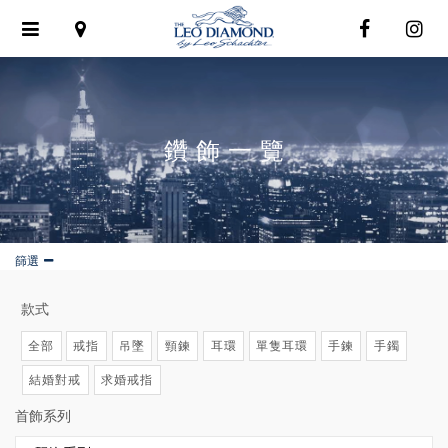
Toggle
navigation
鑽飾一覽
篩選
款式
全部
戒指
吊墜
頸鍊
耳環
單隻耳環
手鍊
手鐲
結婚對戒
求婚戒指
首飾系列