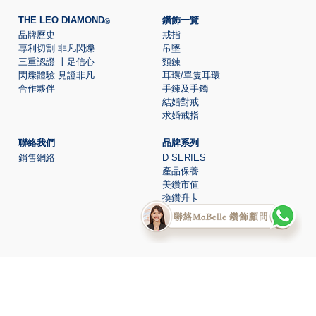
THE LEO DIAMOND
鑽飾一覽
®
品牌歷史
戒指
專利切割 非凡閃爍
吊墜
三重認證 十足信心
頸鍊
閃爍體驗 見證非凡
耳環/單隻耳環
合作夥伴
手鍊及手鐲
結婚對戒
求婚戒指
聯絡我們
品牌系列
銷售網絡
D SERIES
產品保養
美鑽市值
換鑽升卡
電子證書查詢
© 2026 The Leo Diamond
all rights reserved.
®
Certificate of Registration for Category A Registrant Registration
No.:
A-B-23-08-01137