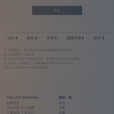
查詢
克拉
顏色
淨度
建議售價
款式
*一口價貨品，並不適用於其他推廣優惠或會員折扣
以上貨品圖片只供參考。
以上貨品以18K/750白金黃金、黃色黃金或紅色黃金鑲嵌
以上包含一口價貨品，詳細價格可參考Mabelle.com
The Leo Diamond
有最終決定權。
®
THE LEO DIAMOND
鑽飾一覽
®
品牌歷史
戒指
專利切割 非凡閃爍
吊墜
三重認證 十足信心
頸鍊