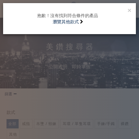
Toggle
navigation
×
抱歉！沒有找到符合條件的產品
瀏覽其他款式
美鑽搜尋器
公開透明 即時掌握
篩選
款式
全部
戒指
吊墜 / 頸鍊
耳環 / 單隻耳環
手鍊/手鐲
裸鑽
其他