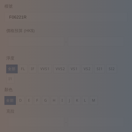
模號
價格預算 (HK$)
淨度
全部
FL
IF
VVS1
VVS2
VS1
VS2
SI1
SI2
I1
顏色
全部
D
E
F
G
H
I
J
K
L
M
克拉