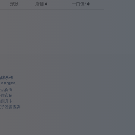
形狀
店舖
一口價*
品牌系列
 SERIES
產品保養
美鑽市值
換鑽升卡
電子證書查詢