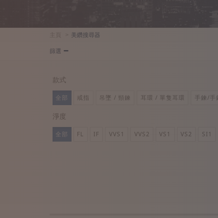
主頁
美鑽搜尋器
篩選
款式
全部
戒指
吊墜 / 頸鍊
耳環 / 單隻耳環
手鍊/手
淨度
全部
FL
IF
VVS1
VVS2
VS1
VS2
SI1