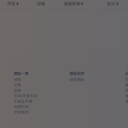
淨度
證書
建議售價
款式
鑽飾一覽
聯絡我們
戒指
銷售網絡
D
吊墜
頸鍊
耳環/單隻耳環
手鍊及手鐲
結婚對戒
求婚戒指