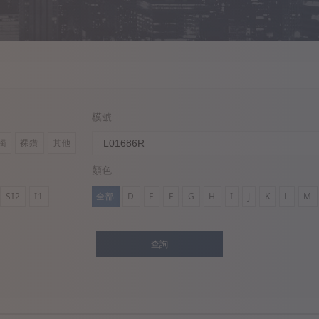
模號
鐲
裸鑽
其他
顏色
SI2
I1
全部
D
E
F
G
H
I
J
K
L
M
查詢