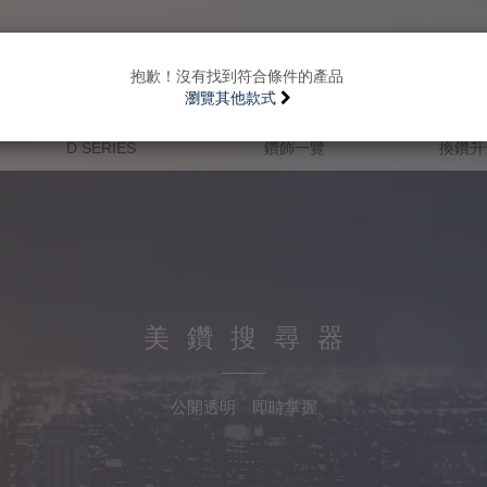
抱歉！沒有找到符合條件的產品
瀏覽其他款式
D SERIES
鑽飾一覽
換鑽升
美鑽搜尋器
公開透明 即時掌握