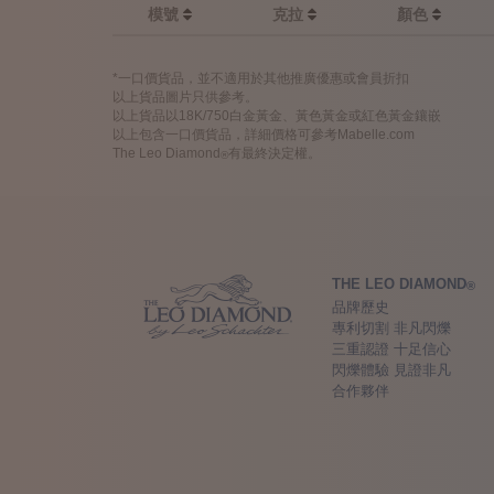
模號
克拉
顏色
*一口價貨品，並不適用於其他推廣優惠或會員折扣
以上貨品圖片只供參考。
以上貨品以18K/750白金黃金、黃色黃金或紅色黃金鑲嵌
以上包含一口價貨品，詳細價格可參考Mabelle.com
The Leo Diamond
有最終決定權。
®
THE LEO DIAMOND
®
品牌歷史
專利切割 非凡閃爍
三重認證 十足信心
閃爍體驗 見證非凡
合作夥伴