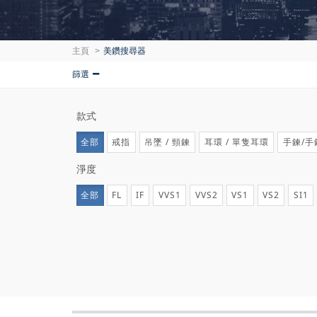
主頁
美鑽搜尋器
篩選
款式
全部
戒指
吊墜 / 頸鍊
耳環 / 單隻耳環
手鍊/手
淨度
全部
FL
IF
VVS1
VVS2
VS1
VS2
SI1