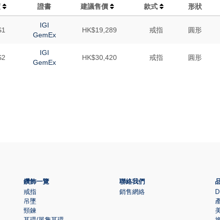
度
證書
建議售價
款式
形狀
IGI
S1
HK$19,289
戒指
圓形
GemEx
IGI
S2
HK$30,420
戒指
圓形
GemEx
鑽飾一覽
聯絡我們
戒指
銷售網絡
D
吊墜
頸鍊
耳環/單隻耳環