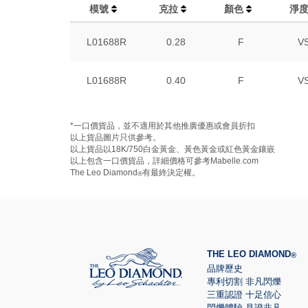
模號
克拉
顏色
淨
L01688R
0.28
F
V
L01688R
0.40
F
V
*一口價貨品，並不適用於其他推廣優惠或會員折扣
以上貨品圖片只供參考。
以上貨品以18K/750白金黃金、黃色黃金或紅色黃金鑲嵌
以上包含一口價貨品，詳細價格可參考Mabelle.com
The Leo Diamond
有最終決定權。
®
THE LEO DIAMOND
®
品牌歷史
專利切割 非凡閃爍
三重認證 十足信心
閃爍體驗 見證非凡