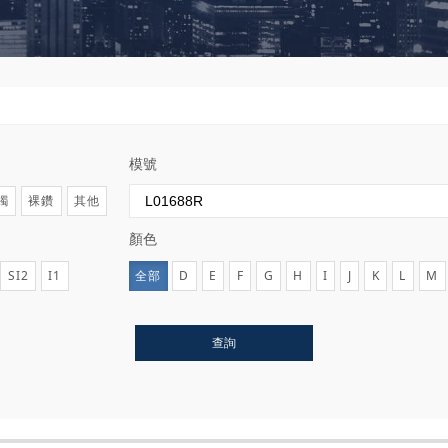
模號
鐲
裸鑽
其他
顏色
SI2
I1
全部
D
E
F
G
H
I
J
K
L
M
查詢