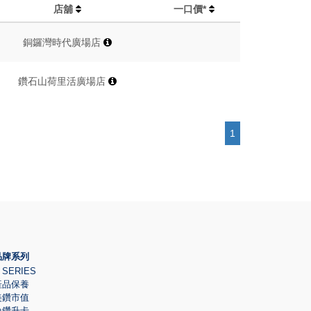
店舖
一口價*
銅鑼灣時代廣場店
鑽石山荷里活廣場店
1
品牌系列
 SERIES
產品保養
美鑽市值
換鑽升卡