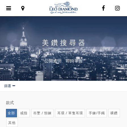
Toggle
navigation
美鑽搜尋器
公開透明 即時掌握
篩選
款式
全部
戒指
吊墜 / 頸鍊
耳環 / 單隻耳環
手鍊/手鐲
裸鑽
其他