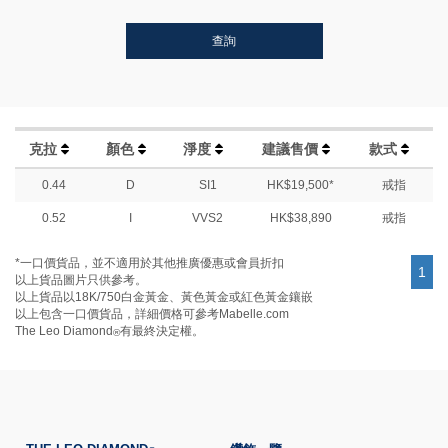
查詢
克拉
顏色
淨度
建議售價
款式
0.44
D
SI1
HK$19,500*
戒指
0.52
I
VVS2
HK$38,890
戒指
*一口價貨品，並不適用於其他推廣優惠或會員折扣
1
以上貨品圖片只供參考。
以上貨品以18K/750白金黃金、黃色黃金或紅色黃金鑲嵌
以上包含一口價貨品，詳細價格可參考Mabelle.com
The Leo Diamond
有最終決定權。
®