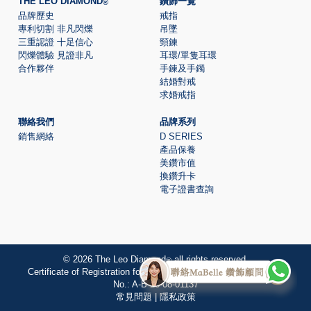
THE LEO DIAMOND
鑽飾一覽
®
品牌歷史
戒指
專利切割 非凡閃爍
吊墜
三重認證 十足信心
頸鍊
閃爍體驗 見證非凡
耳環/單隻耳環
合作夥伴
手鍊及手鐲
結婚對戒
求婚戒指
聯絡我們
品牌系列
銷售網絡
D SERIES
產品保養
美鑽市值
換鑽升卡
電子證書查詢
© 2026 The Leo Diamond
all rights reserved.
®
Certificate of Registration for Category A Registrant Registration
No.:
A-B-23-08-01137
常見問題
|
隱私政策