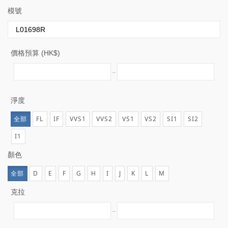
模號
價格預算 (HK$)
淨度
全部
FL
IF
VVS1
VVS2
VS1
VS2
SI1
SI2
I1
顏色
全部
D
E
F
G
H
I
J
K
L
M
克拉