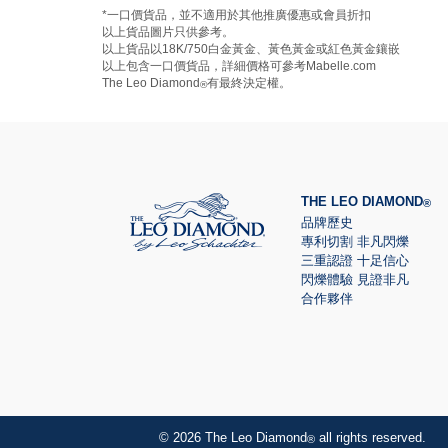
*一口價貨品，並不適用於其他推廣優惠或會員折扣
以上貨品圖片只供參考。
以上貨品以18K/750白金黃金、黃色黃金或紅色黃金鑲嵌
以上包含一口價貨品，詳細價格可參考Mabelle.com
The Leo Diamond
有最終決定權。
®
THE LEO DIAMOND
®
品牌歷史
專利切割 非凡閃爍
三重認證 十足信心
閃爍體驗 見證非凡
合作夥伴
© 2026 The Leo Diamond
all rights reserved.
®