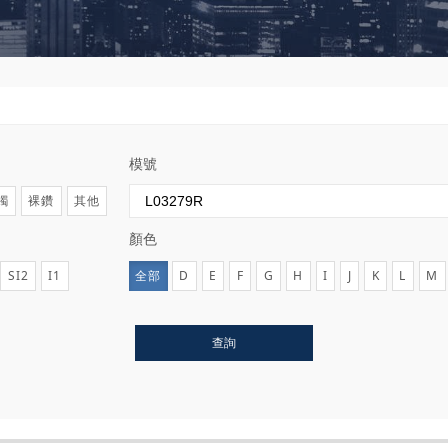
模號
鐲
裸鑽
其他
顏色
SI2
I1
全部
D
E
F
G
H
I
J
K
L
M
查詢