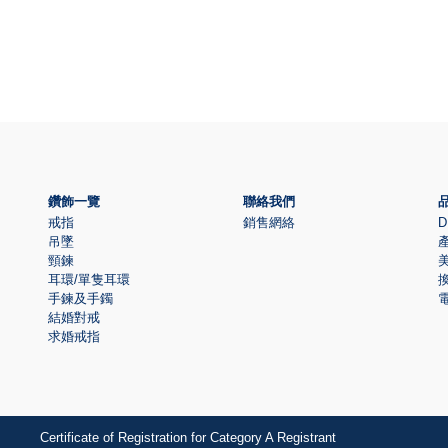
鑽飾一覽
聯絡我們
戒指
銷售網絡
D
吊墜
頸鍊
耳環/單隻耳環
手鍊及手鐲
結婚對戒
求婚戒指
Certificate of Registration for Category A Registrant