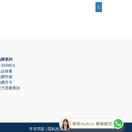
1
品牌系列
 SERIES
產品保養
美鑽市值
換鑽升卡
電子證書查詢
常見問題
|
隱私政策