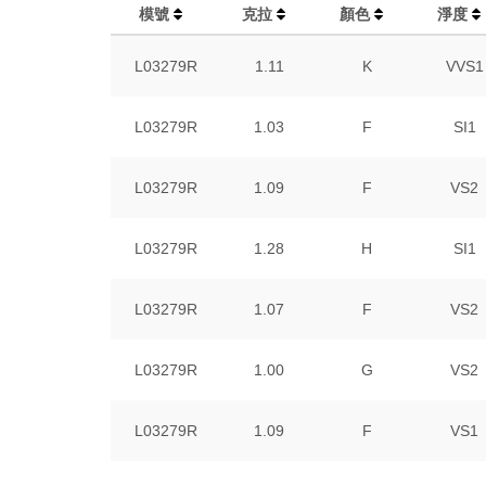
模號
克拉
顏色
淨度
L03279R
1.11
K
VVS1
L03279R
1.03
F
SI1
L03279R
1.09
F
VS2
L03279R
1.28
H
SI1
L03279R
1.07
F
VS2
L03279R
1.00
G
VS2
L03279R
1.09
F
VS1