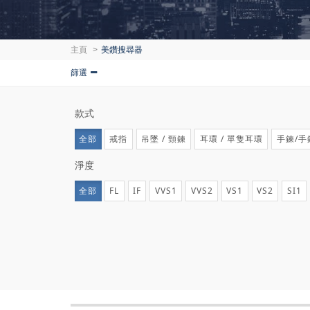
主頁
美鑽搜尋器
篩選
款式
全部
戒指
吊墜 / 頸鍊
耳環 / 單隻耳環
手鍊/手
淨度
全部
FL
IF
VVS1
VVS2
VS1
VS2
SI1