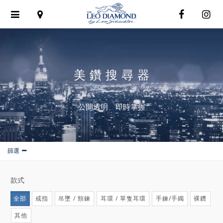
Toggle
navigation
美鑽搜尋器
公開透明 即時掌握
篩選
款式
全部
戒指
吊墜 / 頸鍊
耳環 / 單隻耳環
手鍊/手鐲
裸鑽
其他