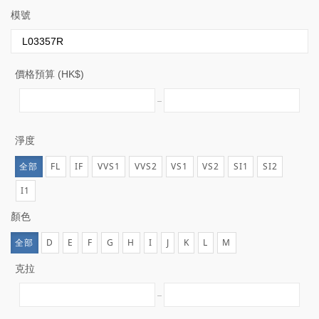
模號
價格預算 (HK$)
淨度
全部
FL
IF
VVS1
VVS2
VS1
VS2
SI1
SI2
I1
顏色
全部
D
E
F
G
H
I
J
K
L
M
克拉