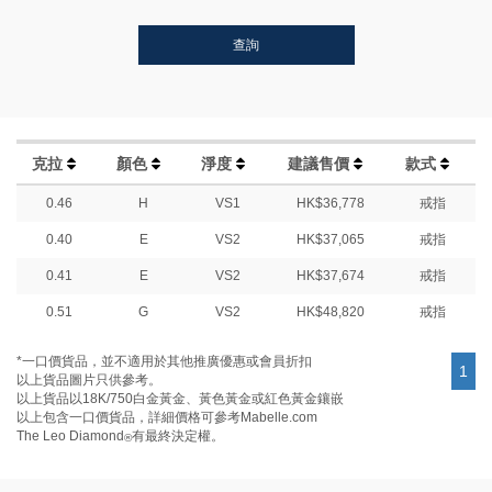
查詢
克拉
顏色
淨度
建議售價
款式
0.46
H
VS1
HK$36,778
戒指
0.40
E
VS2
HK$37,065
戒指
0.41
E
VS2
HK$37,674
戒指
0.51
G
VS2
HK$48,820
戒指
*一口價貨品，並不適用於其他推廣優惠或會員折扣
1
以上貨品圖片只供參考。
以上貨品以18K/750白金黃金、黃色黃金或紅色黃金鑲嵌
以上包含一口價貨品，詳細價格可參考Mabelle.com
The Leo Diamond
有最終決定權。
®