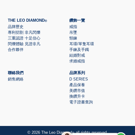
THE LEO DIAMOND
鑽飾一覽
®
品牌歷史
戒指
專利切割 非凡閃爍
吊墜
三重認證 十足信心
頸鍊
閃爍體驗 見證非凡
耳環/單隻耳環
合作夥伴
手鍊及手鐲
結婚對戒
求婚戒指
聯絡我們
品牌系列
銷售網絡
D SERIES
產品保養
美鑽市值
換鑽升卡
電子證書查詢
© 2026 The Leo Diamond
all rights reserved.
®