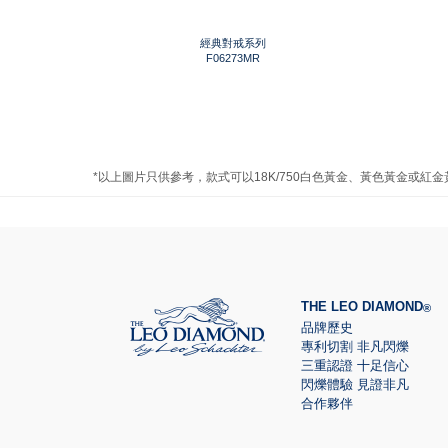
經典對戒系列
F06273MR
*以上圖片只供參考，款式可以18K/750白色黃金、黃色黃金或紅
THE LEO DIAMOND
®
品牌歷史
專利切割 非凡閃爍
三重認證 十足信心
閃爍體驗 見證非凡
合作夥伴