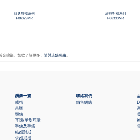
經典對戒系列
經典對戒系列
F06329MR
F06333MR
金黃金鑲嵌。如欲了解更多，
請與店舖聯絡
。
鑽飾一覽
聯絡我們
戒指
銷售網絡
D
吊墜
頸鍊
耳環/單隻耳環
手鍊及手鐲
結婚對戒
求婚戒指