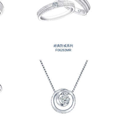
經典對戒系列
F06263MR