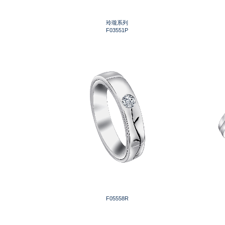
玲瓏系列
F03551P
F05558R