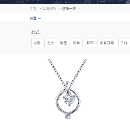
主頁
品牌鑽飾
鑽飾一覽
篩選
款式
全部
戒指
吊墜
頸鍊
耳環
單隻耳環
手鍊