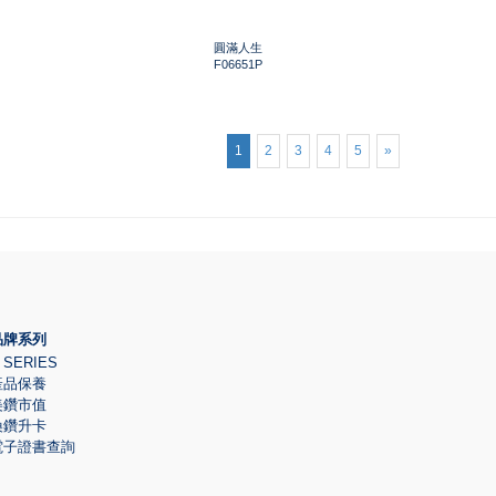
圓滿人生
F06651P
1
2
3
4
5
»
品牌系列
 SERIES
產品保養
美鑽市值
換鑽升卡
電子證書查詢