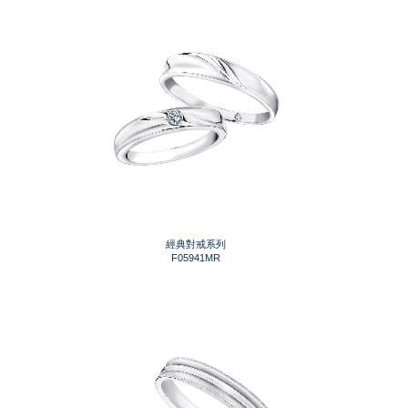
經典對戒系列
F05941MR