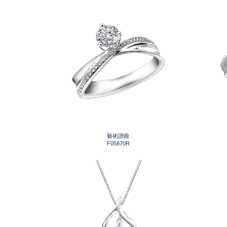
藝術譜曲
F05870R