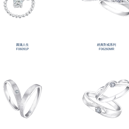
圓滿人生
經典對戒系列
F06091P
F06260MR