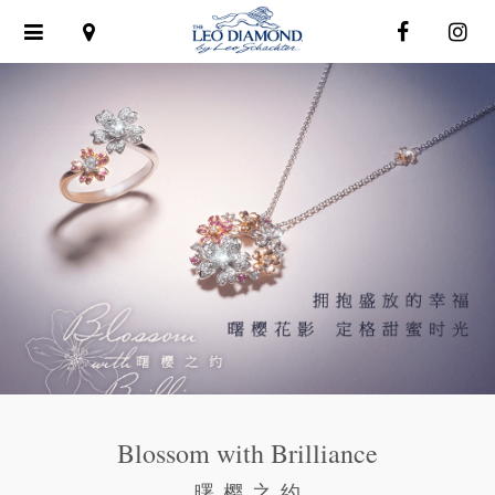
Toggle
navigation
Blossom with Brilliance
曙樱之约