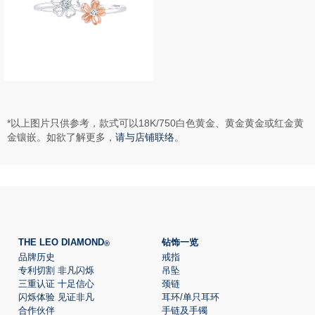
*以上图片只供参考，款式可以18K/750白色黄金、黄金黄金或红金黄
金镶嵌。如欲了解更多，
请与店铺联络
。
THE LEO DIAMOND
钻饰一览
®
品牌历史
戒指
专利切割 非凡闪烁
吊坠
三重认证 十足信心
颈链
闪烁体验 见证非凡
耳环/单只耳环
合作伙伴
手链及手镯