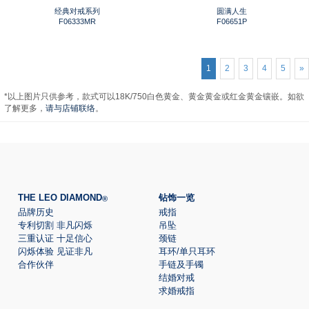
经典对戒系列
圆满人生
F06333MR
F06651P
1
2
3
4
5
»
*以上图片只供参考，款式可以18K/750白色黄金、黄金黄金或红金黄金镶嵌。如欲
了解更多，
请与店铺联络
。
THE LEO DIAMOND
钻饰一览
®
品牌历史
戒指
专利切割 非凡闪烁
吊坠
三重认证 十足信心
颈链
闪烁体验 见证非凡
耳环/单只耳环
合作伙伴
手链及手镯
结婚对戒
求婚戒指