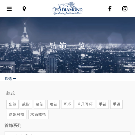
Toggle
navigation
钻饰一览
筛选
款式
全部
戒指
吊坠
项链
耳环
单只耳环
手链
手镯
结婚对戒
求婚戒指
首饰系列