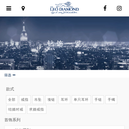
Toggle
navigation
钻饰一览
筛选
款式
全部
戒指
吊坠
项链
耳环
单只耳环
手链
手镯
结婚对戒
求婚戒指
首饰系列