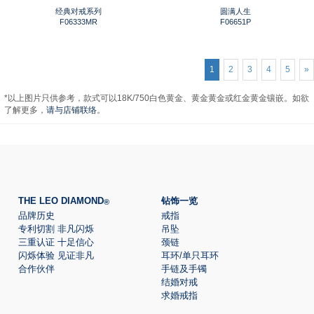
经典对戒系列
圆满人生
F06333MR
F06651P
1
2
3
4
5
»
*以上图片只供参考，款式可以18K/750白色黄金、黄金黄金或红金黄金镶嵌。如欲
了解更多，
请与店铺联络
。
THE LEO DIAMOND
钻饰一览
®
品牌历史
戒指
专利切割 非凡闪烁
吊坠
三重认证 十足信心
颈链
闪烁体验 见证非凡
耳环/单只耳环
合作伙伴
手链及手镯
结婚对戒
求婚戒指