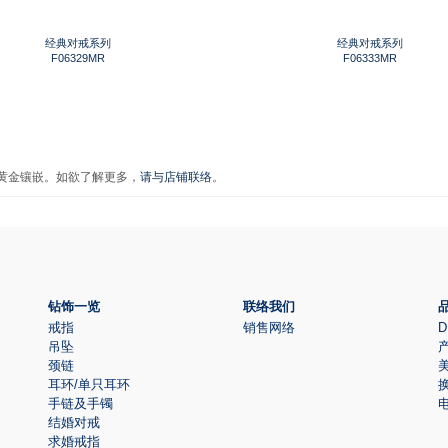
经典对戒系列
经典对戒系列
F06329MR
F06333MR
金黄金镶嵌。如欲了解更多，
请与店铺联络
。
钻饰一览
联络我们
戒指
销售网络
D
吊坠
颈链
耳环/单只耳环
手链及手镯
结婚对戒
求婚戒指