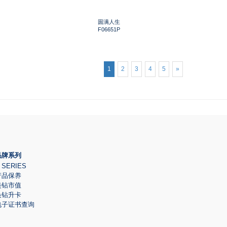
圆满人生
F06651P
1
2
3
4
5
»
品牌系列
 SERIES
产品保养
美钻市值
换钻升卡
电子证书查询