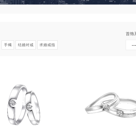
首饰
手镯
结婚对戒
求婚戒指