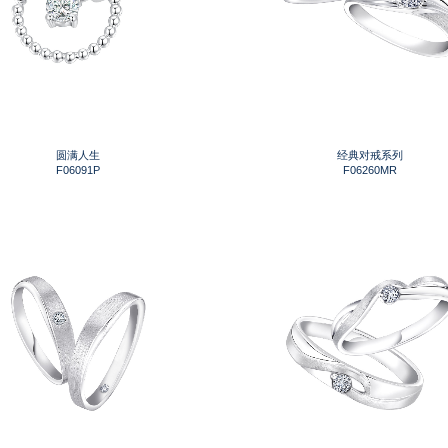
圆满人生
经典对戒系列
F06091P
F06260MR