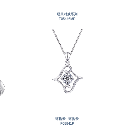
经典对戒系列
F05446MR
环抱爱 , 环抱爱
F05841P