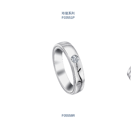
玲珑系列
F03551P
F05558R