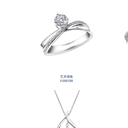
艺术谱曲
F05870R