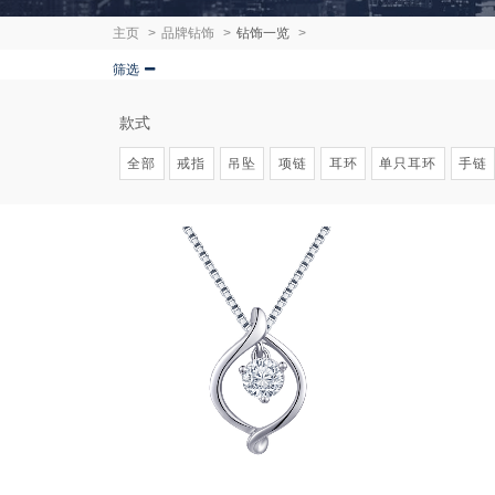
主页
品牌钻饰
钻饰一览
筛选
款式
全部
戒指
吊坠
项链
耳环
单只耳环
手链