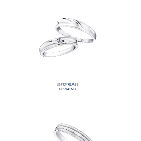
经典对戒系列
F05941MR