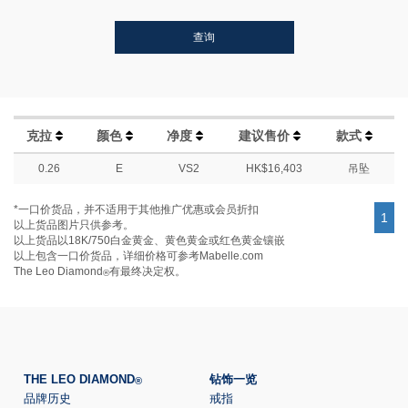
查询
克拉
颜色
净度
建议售价
款式
0.26
E
VS2
HK$16,403
吊坠
*一口价货品，并不适用于其他推广优惠或会员折扣
1
以上货品图片只供参考。
以上货品以18K/750白金黄金、黄色黄金或红色黄金镶嵌
以上包含一口价货品，详细价格可参考Mabelle.com
The Leo Diamond
有最终决定权。
®
THE LEO DIAMOND
钻饰一览
®
品牌历史
戒指