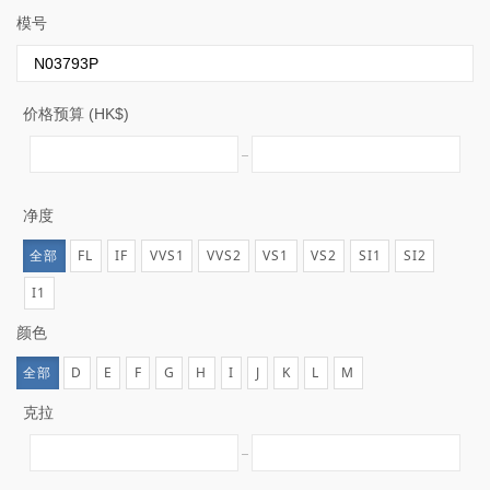
模号
价格预算 (HK$)
净度
全部
FL
IF
VVS1
VVS2
VS1
VS2
SI1
SI2
I1
颜色
全部
D
E
F
G
H
I
J
K
L
M
克拉