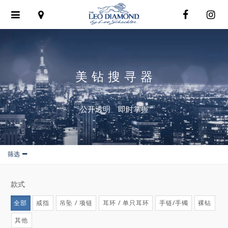
Toggle
navigation
美钻搜寻器
公开透明 即时掌握
筛选
款式
全部
戒指
吊坠 / 项链
耳环 / 单只耳环
手链/手镯
裸钻
其他