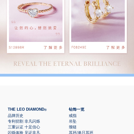
THE LEO DIAMOND
钻饰一览
®
品牌历史
戒指
专利切割 非凡闪烁
吊坠
三重认证 十足信心
颈链
闪烁体验 见证非凡
耳环/单只耳环